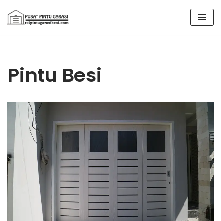
Lompat
ke
konten
Pintu Besi