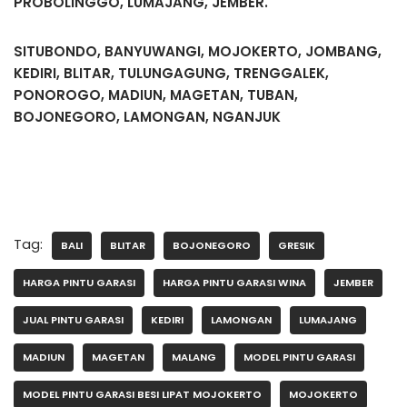
PROBOLINGGO, LUMAJANG, JEMBER.
SITUBONDO, BANYUWANGI, MOJOKERTO, JOMBANG,
KEDIRI, BLITAR, TULUNGAGUNG, TRENGGALEK,
PONOROGO, MADIUN, MAGETAN, TUBAN,
BOJONEGORO, LAMONGAN, NGANJUK
Tag:
BALI
BLITAR
BOJONEGORO
GRESIK
HARGA PINTU GARASI
HARGA PINTU GARASI WINA
JEMBER
JUAL PINTU GARASI
KEDIRI
LAMONGAN
LUMAJANG
MADIUN
MAGETAN
MALANG
MODEL PINTU GARASI
MODEL PINTU GARASI BESI LIPAT MOJOKERTO
MOJOKERTO