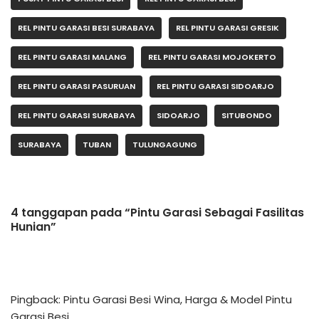
REL PINTU GARASI BESI SURABAYA
REL PINTU GARASI GRESIK
REL PINTU GARASI MALANG
REL PINTU GARASI MOJOKERTO
REL PINTU GARASI PASURUAN
REL PINTU GARASI SIDOARJO
REL PINTU GARASI SURABAYA
SIDOARJO
SITUBONDO
SURABAYA
TUBAN
TULUNGAGUNG
4 tanggapan pada “Pintu Garasi Sebagai Fasilitas
Hunian”
Pingback:
Pintu Garasi Besi Wina, Harga & Model Pintu
Garasi Besi