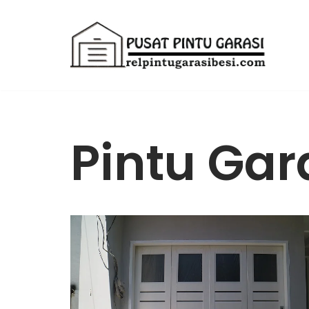
Lompat
ke
konten
Pintu Gar