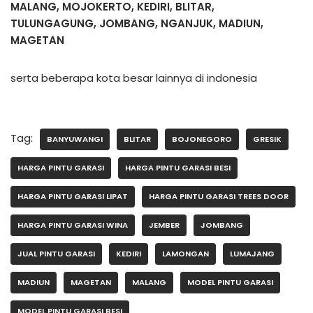
MALANG, MOJOKERTO, KEDIRI, BLITAR,
TULUNGAGUNG, JOMBANG, NGANJUK, MADIUN,
MAGETAN
serta beberapa kota besar lainnya di indonesia
Tag:
BANYUWANGI
BLITAR
BOJONEGORO
GRESIK
HARGA PINTU GARASI
HARGA PINTU GARASI BESI
HARGA PINTU GARASI LIPAT
HARGA PINTU GARASI TREES DOOR
HARGA PINTU GARASI WINA
JEMBER
JOMBANG
JUAL PINTU GARASI
KEDIRI
LAMONGAN
LUMAJANG
MADIUN
MAGETAN
MALANG
MODEL PINTU GARASI
MODEL PINTU GARASI BESI