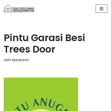
Lompat
ke
konten
Pintu Garasi Besi
Trees Door
oleh
Mardianto