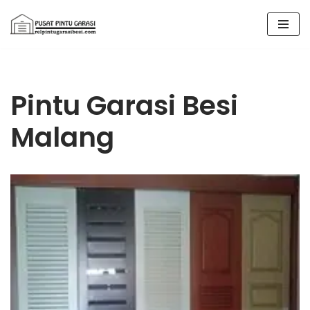
Lompat
ke
konten
Pintu Garasi Besi
Malang