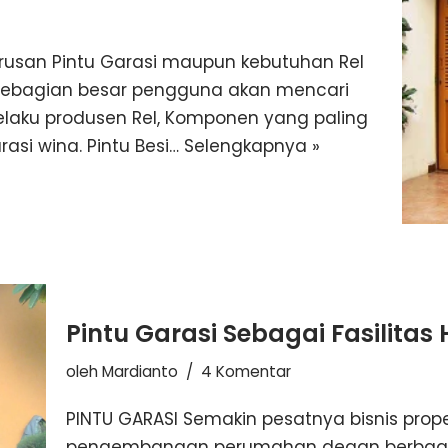
urusan Pintu Garasi maupun kebutuhan Rel
g sebagian besar pengguna akan mencari
selaku produsen Rel, Komponen yang paling
asi wina. Pintu Besi…
Selengkapnya »
Pintu Garasi Sebagai Fasilitas
oleh
Mardianto
4 Komentar
PINTU GARASI Semakin pesatnya bisnis prope
pengembangan perumahan degan berbagai f