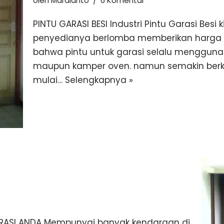
oleh
Mardianto
6 Komentar
PINTU GARASI BESI Industri Pintu Garasi Besi k
penyedianya berlomba memberikan harga ya
bahwa pintu untuk garasi selalu menggunak
maupun kamper oven. namun semakin berke
mulai…
Selengkapnya »
GARASI ANDA Mempunyai banyak kendaraan di