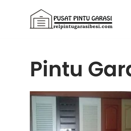
Lompat
ke
konten
Pintu Gar