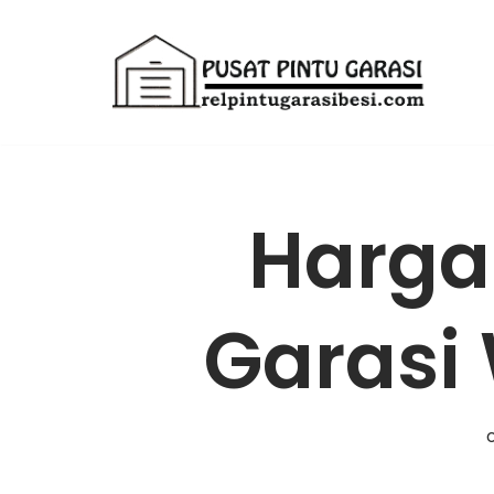
Lompat
ke
konten
Harga 
Garasi