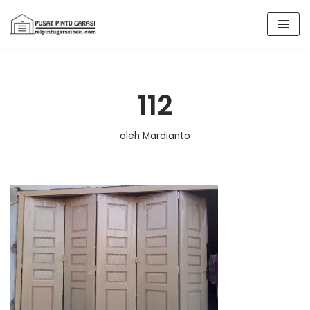
Lompat
ke
konten
112
oleh
Mardianto