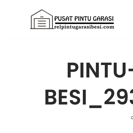
Lompat
ke
konten
PINTU
BESI_2