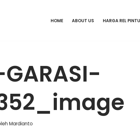
HOME
ABOUT US
HARGA REL PINT
-GARASI-
9352_image
oleh
Mardianto