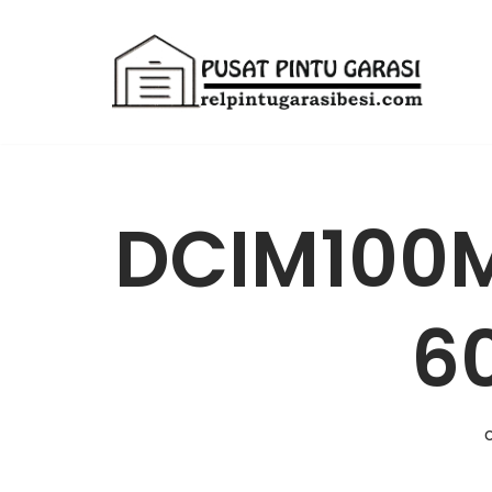
Lompat
ke
konten
DCIM100
6