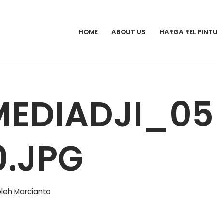
HOME
ABOUT US
HARGA REL PINT
MEDIADJI_05
0.JPG
oleh
Mardianto